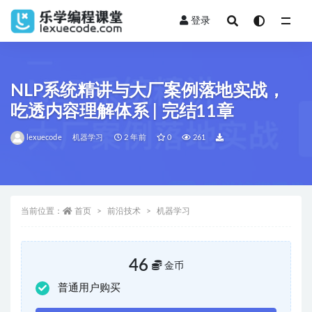
登录
全部
NLP系统精讲与大厂案例落地实战，
吃透内容理解体系 | 完结11章
lexuecode
机器学习
2 年前
0
261
当前位置：
首页
前沿技术
机器学习
46
金币
普通用户购买