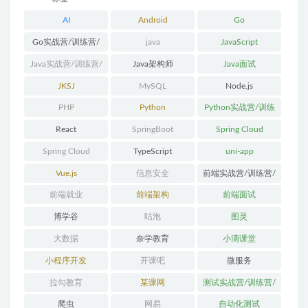
AI
Android
Go
Go实战营/训练营/
java
JavaScript
体系课
Java实战营/训练营/
Java架构师
Java面试
体系课
JKSJ
MySQL
Node.js
PHP
Python
Python实战营/训练
营/体系课
React
SpringBoot
Spring Cloud
Spring Cloud
TypeScript
uni-app
Alibaba
Vue.js
信息安全
前端实战营/训练营/
体系课
前端就业
前端架构
前端面试
博学谷
咕泡
图灵
大数据
奈学教育
小滴课堂
小程序开发
开课吧
微服务
拉勾教育
某课网
测试实战营/训练营/
体系课
爬虫
网易
自动化测试