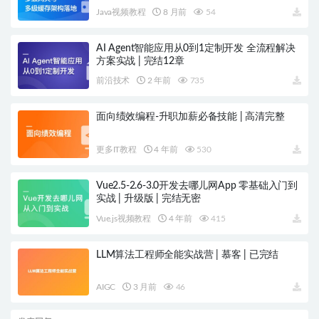
Java视频教程
8 月前
54
AI Agent智能应用从0到1定制开发 全流程解决
方案实战 | 完结12章
前沿技术
2 年前
735
面向绩效编程-升职加薪必备技能 | 高清完整
更多IT教程
4 年前
530
Vue2.5-2.6-3.0开发去哪儿网App 零基础入门到
实战 | 升级版 | 完结无密
Vue.js视频教程
4 年前
415
LLM算法工程师全能实战营 | 慕客 | 已完结
AIGC
3 月前
46