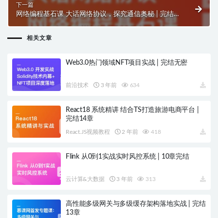
下一篇
网络编程基石课 大话网络协议，探究通信奥秘 | 完结
16章
相关文章
Web3.0热门领域NFT项目实战 | 完结无密
前沿技术
3 年前
634
React18 系统精讲 结合TS打造旅游电商平台 |
完结14章
React.JS视频教程
2 年前
418
Flink 从0到1实战实时风控系统 | 10章完结
云计算&大数据
3 年前
313
高性能多级网关与多级缓存架构落地实战 | 完结
13章