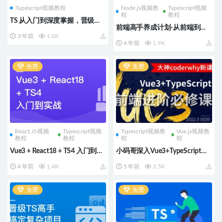
Typescript视频教程
Node.js视频教
Typescript视频
程
教程
TS 从入门到深度掌握，晋级
前端高手养成计划-从前端到后
TypeScript高手 | 最新高清无密
3 年前
1.0K
端，全栈开发大型项目 | 已完结
4 年前
1.9K
免费
免费
React.JS视频
Typescript视频
Typescript视频教
Vue.js视频教
教程
教程
程
程
Vue3 + React18 + TS4 入门到实
小码哥深入Vue3+TypeScript技
战 | 最新完结无密
术栈-coderwhy大神新课|网盘
4 年前
1.4K
5 年前
3.5K
下|完结无密
免费
免费