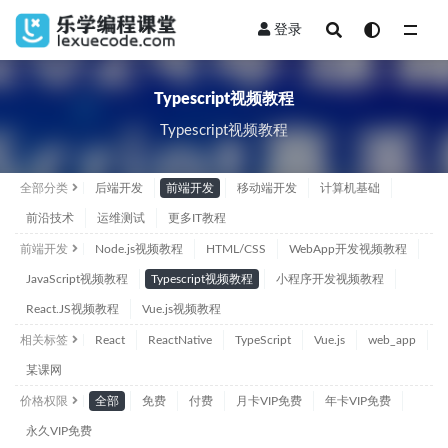
登录
全部
Typescript视频教程
Typescript视频教程
全部分类
后端开发
前端开发
移动端开发
计算机基础
前沿技术
运维测试
更多IT教程
前端开发
Node.js视频教程
HTML/CSS
WebApp开发视频教程
JavaScript视频教程
Typescript视频教程
小程序开发视频教程
React.JS视频教程
Vue.js视频教程
相关标签
React
ReactNative
TypeScript
Vue.js
web_app
某课网
价格权限
全部
免费
付费
月卡VIP免费
年卡VIP免费
永久VIP免费