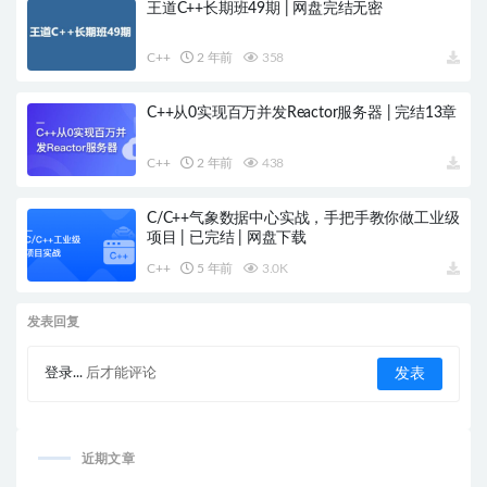
王道C++长期班49期 | 网盘完结无密
C++
2 年前
358
C++从0实现百万并发Reactor服务器 | 完结13章
C++
2 年前
438
C/C++气象数据中心实战，手把手教你做工业级
项目 | 已完结 | 网盘下载
C++
5 年前
3.0K
发表回复
登录...
后才能评论
近期文章