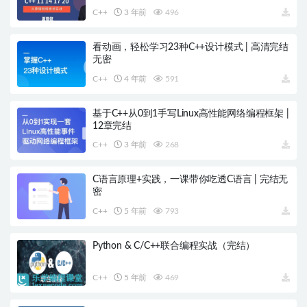
C++
3 年前
496
看动画，轻松学习23种C++设计模式 | 高清完结
无密
C++
4 年前
591
基于C++从0到1手写Linux高性能网络编程框架 |
12章完结
C++
3 年前
268
C语言原理+实践，一课带你吃透C语言 | 完结无
密
C++
5 年前
793
Python & C/C++联合编程实战（完结）
C++
5 年前
469