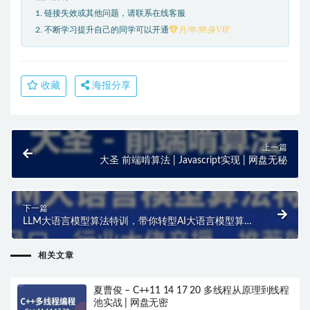
1. 链接失效或其他问题，请联系在线客服
月/年/终身VIP
2. 不断学习提升自己的同学可以开通
收藏
海报分享
上一篇
大圣 前端啃算法 | Javascript实现 | 网盘无秘
下一篇
LLM大语言模型算法特训，带你转型AI大语言模型算法
工程师 | 已完结
相关文章
夏曹俊 – C++11 14 17 20 多线程从原理到线程
池实战 | 网盘无密