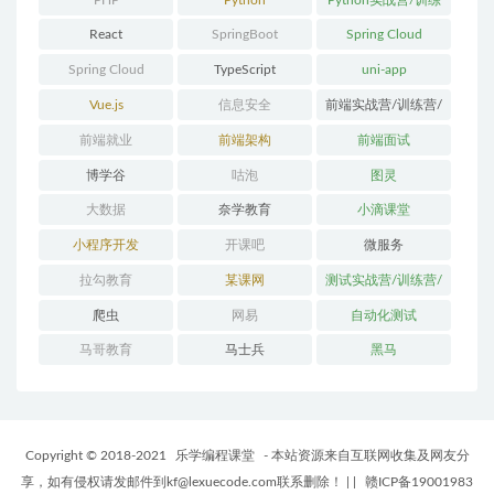
营/体系课
React
SpringBoot
Spring Cloud
Spring Cloud
TypeScript
uni-app
Alibaba
Vue.js
信息安全
前端实战营/训练营/
体系课
前端就业
前端架构
前端面试
博学谷
咕泡
图灵
大数据
奈学教育
小滴课堂
小程序开发
开课吧
微服务
拉勾教育
某课网
测试实战营/训练营/
体系课
爬虫
网易
自动化测试
马哥教育
马士兵
黑马
Copyright © 2018-2021
乐学编程课堂
- 本站资源来自互联网收集及网友分
享，如有侵权请发邮件到kf@lexuecode.com联系删除！
|
|
赣ICP备19001983