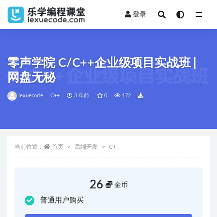
登录
全部
零声学院 C/C++企业级项目实战班 |
网盘无秘
lexuecode
C++
3 年前
0
172
当前位置：
首页
后端开发
C++
26
金币
普通用户购买