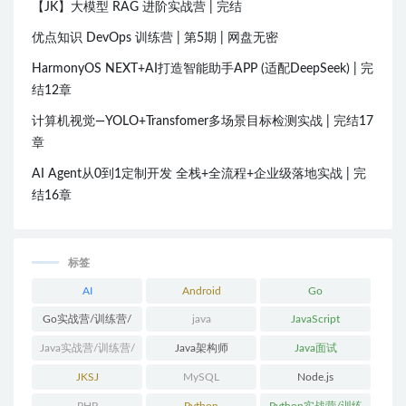
【JK】大模型 RAG 进阶实战营 | 完结
优点知识 DevOps 训练营 | 第5期 | 网盘无密
HarmonyOS NEXT+AI打造智能助手APP (适配DeepSeek) | 完
结12章
计算机视觉—YOLO+Transfomer多场景目标检测实战 | 完结17
章
AI Agent从0到1定制开发 全栈+全流程+企业级落地实战 | 完
结16章
标签
AI
Android
Go
Go实战营/训练营/
java
JavaScript
体系课
Java实战营/训练营/
Java架构师
Java面试
体系课
JKSJ
MySQL
Node.js
PHP
Python
Python实战营/训练