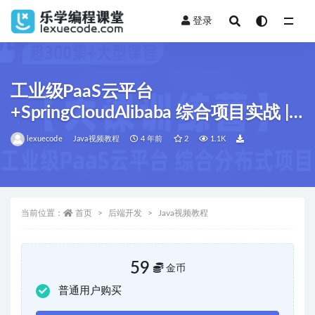
登录
全部
工业级PaaS云平台
+SpringCloudAlibaba 综合项目实战 |
完结无密
lexuecode
Java视频教程
4 年前
2
1.1K
当前位置：
首页
后端开发
Java视频教程
59
金币
普通用户购买