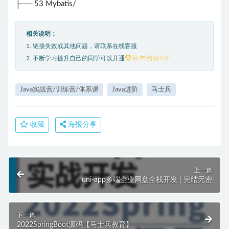
├── 53 Mybatis/
相关说明：
1. 链接失效或其他问题，请联系在线客服
月/年/终身VIP
2. 不断学习提升自己的同学可以开通
Java实战营/训练营/体系课
Java进阶
马士兵
收藏
海报分享
上一篇
uni-app多端企业网盘全栈开发 | 完结无密
下一篇
2022SpringBoot源码【马士兵教育】