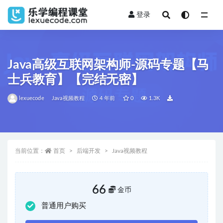
登录
全部
Java高级互联网架构师-源码专题【马
士兵教育】【完结无密】
lexuecode
Java视频教程
4 年前
0
1.3K
当前位置：
首页
后端开发
Java视频教程
66
金币
普通用户购买