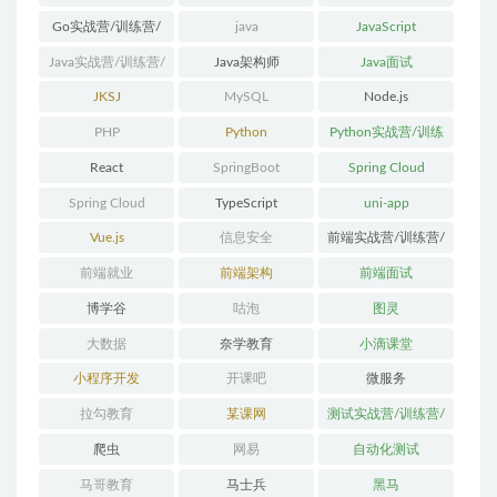
Go实战营/训练营/
java
JavaScript
体系课
Java实战营/训练营/
Java架构师
Java面试
体系课
JKSJ
MySQL
Node.js
PHP
Python
Python实战营/训练
营/体系课
React
SpringBoot
Spring Cloud
Spring Cloud
TypeScript
uni-app
Alibaba
Vue.js
信息安全
前端实战营/训练营/
体系课
前端就业
前端架构
前端面试
博学谷
咕泡
图灵
大数据
奈学教育
小滴课堂
小程序开发
开课吧
微服务
拉勾教育
某课网
测试实战营/训练营/
体系课
爬虫
网易
自动化测试
马哥教育
马士兵
黑马