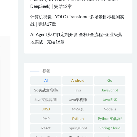
DeepSeek) | 完结12章
计算机视觉—YOLO+Transfomer多场景目标检测实
战 | 完结17章
AI Agent从0到1定制开发 全栈+全流程+企业级落
地实战 | 完结16章
标签
AI
Android
Go
Go实战营/训练
java
JavaScript
营/体系课
Java实战营/训
Java架构师
Java面试
练营/体系课
JKSJ
MySQL
Node.js
PHP
Python
Python实战营/
训练营/体系课
React
SpringBoot
Spring Cloud