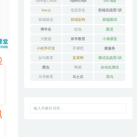
Spring Cloud
TypeScript
uni-app
Alibaba
Vue.js
信息安全
前端实战营/训
练营/体系课
前端就业
前端架构
前端面试
博学谷
咕泡
图灵
大数据
奈学教育
小滴课堂
小程序开发
开课吧
微服务
拉勾教育
某课网
测试实战营/训
练营/体系课
爬虫
网易
自动化测试
马哥教育
马士兵
黑马