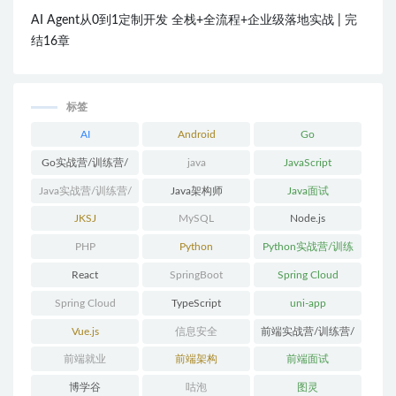
AI Agent从0到1定制开发 全栈+全流程+企业级落地实战 | 完
结16章
标签
AI
Android
Go
Go实战营/训练营/
java
JavaScript
体系课
Java实战营/训练营/
Java架构师
Java面试
体系课
JKSJ
MySQL
Node.js
PHP
Python
Python实战营/训练
营/体系课
React
SpringBoot
Spring Cloud
Spring Cloud
TypeScript
uni-app
Alibaba
Vue.js
信息安全
前端实战营/训练营/
体系课
前端就业
前端架构
前端面试
博学谷
咕泡
图灵