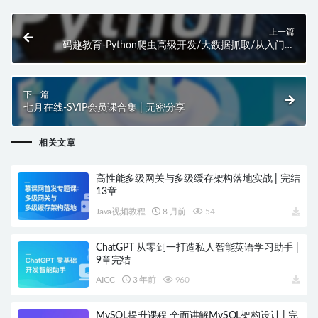
上一篇
码趣教育-Python爬虫高级开发/大数据抓取/从入门到
精通/商业项目实战 | 高清完结
下一篇
七月在线-SVIP会员课合集 | 无密分享
相关文章
高性能多级网关与多级缓存架构落地实战 | 完结
13章
Java视频教程
8 月前
54
ChatGPT 从零到一打造私人智能英语学习助手 |
9章完结
AIGC
3 年前
960
MySQL提升课程 全面讲解MySQL架构设计 | 完