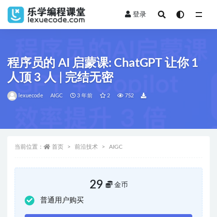
登录
全部
程序员的 AI 启蒙课: ChatGPT 让你 1
人顶 3 人 | 完结无密
lexuecode
AIGC
3 年前
2
752
当前位置：
首页
前沿技术
AIGC
29
金币
普通用户购买