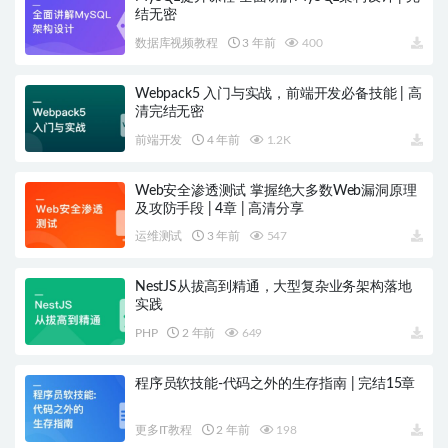
结无密
数据库视频教程
3 年前
400
Webpack5 入门与实战，前端开发必备技能 | 高
清完结无密
前端开发
4 年前
1.2K
Web安全渗透测试 掌握绝大多数Web漏洞原理
及攻防手段 | 4章 | 高清分享
运维测试
3 年前
547
NestJS从拔高到精通，大型复杂业务架构落地
实践
PHP
2 年前
649
程序员软技能-代码之外的生存指南 | 完结15章
更多IT教程
2 年前
198