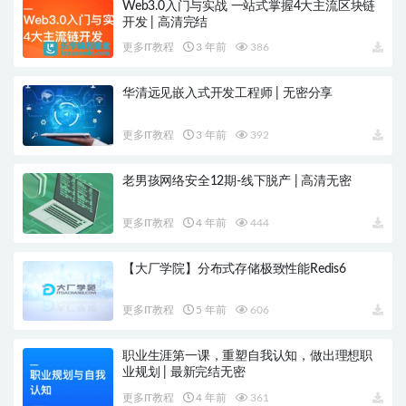
Web3.0入门与实战 一站式掌握4大主流区块链
开发 | 高清完结
更多IT教程
3 年前
386
华清远见嵌入式开发工程师 | 无密分享
更多IT教程
3 年前
392
老男孩网络安全12期-线下脱产 | 高清无密
更多IT教程
4 年前
444
【大厂学院】分布式存储极致性能Redis6
更多IT教程
5 年前
606
职业生涯第一课，重塑自我认知，做出理想职
业规划 | 最新完结无密
更多IT教程
4 年前
361