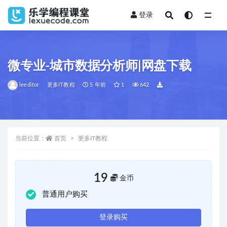
登录
全部
微专业-城市数据分析师|网盘下载
leeditor
更多IT教程
5 年前
1
642
当前位置：
首页
更多IT教程
19
金币
普通用户购买
登录购买