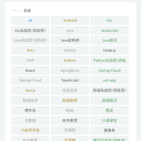
标签
AI
Android
Go
Go实战营/训练营/
java
JavaScript
体系课
Java实战营/训练营/
Java架构师
Java面试
体系课
JKSJ
MySQL
Node.js
PHP
Python
Python实战营/训练
营/体系课
React
SpringBoot
Spring Cloud
Spring Cloud
TypeScript
uni-app
Alibaba
Vue.js
信息安全
前端实战营/训练营/
体系课
前端就业
前端架构
前端面试
博学谷
咕泡
图灵
大数据
奈学教育
小滴课堂
小程序开发
开课吧
微服务
拉勾教育
某课网
测试实战营/训练营/