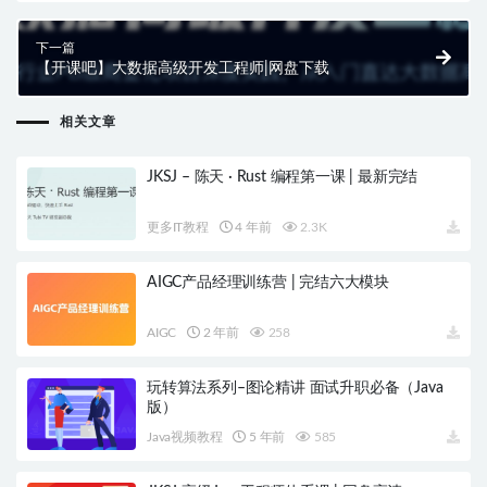
下一篇
【开课吧】大数据高级开发工程师|网盘下载
相关文章
JKSJ – 陈天 · Rust 编程第一课 | 最新完结
更多IT教程
4 年前
2.3K
AIGC产品经理训练营 | 完结六大模块
AIGC
2 年前
258
玩转算法系列–图论精讲 面试升职必备（Java
版）
Java视频教程
5 年前
585