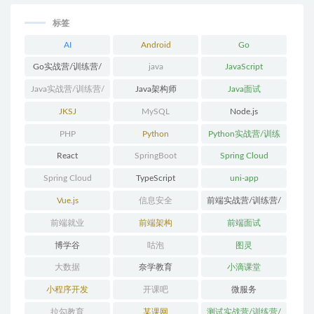
标签
AI
Android
Go
Go实战营/训练营/
java
JavaScript
体系课
Java实战营/训练营/
Java架构师
Java面试
体系课
JKSJ
MySQL
Node.js
PHP
Python
Python实战营/训练
营/体系课
React
SpringBoot
Spring Cloud
Spring Cloud
TypeScript
uni-app
Alibaba
Vue.js
信息安全
前端实战营/训练营/
体系课
前端就业
前端架构
前端面试
博学谷
咕泡
图灵
大数据
奈学教育
小滴课堂
小程序开发
开课吧
微服务
拉勾教育
某课网
测试实战营/训练营/