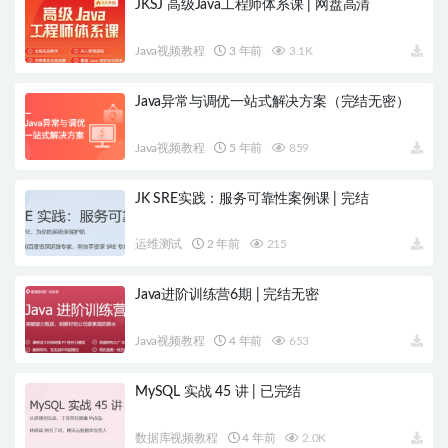
JKSJ 高级Java工程师体系课 | 网盘高清
Java视频教程
3 年前
3.1K
Java异常与调优一站式解决方案（完结无密）
Java视频教程
5 年前
859
JK SRE实践：服务可靠性案例课 | 完结
运维测试
2 年前
215
Java进阶训练营6期 | 完结无密
Java视频教程
4 年前
653
MySQL 实战 45 讲 | 已完结
数据库视频教程
4 年前
2.0K