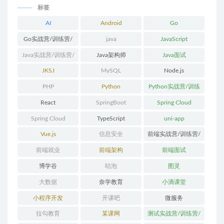
标签
AI
Android
Go
Go实战营/训练营/
java
JavaScript
体系课
Java实战营/训练营/
Java架构师
Java面试
体系课
JKSJ
MySQL
Node.js
PHP
Python
Python实战营/训练
营/体系课
React
SpringBoot
Spring Cloud
Spring Cloud
TypeScript
uni-app
Alibaba
Vue.js
信息安全
前端实战营/训练营/
体系课
前端就业
前端架构
前端面试
博学谷
咕泡
图灵
大数据
奈学教育
小滴课堂
小程序开发
开课吧
微服务
拉勾教育
某课网
测试实战营/训练营/