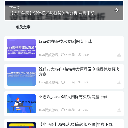
下一篇
【大厂学院】设计模式与框架源码分析|网盘下载
相关文章
Java架构师-技术专家|网盘下载
Java视频教程
5 年前
2.0K
线程八大核心+Java并发原理及企业级并发解决
方案
Java视频教程
5 年前
322
圣思园_Java 8深入剖析与实战|网盘下载
Java视频教程
5 年前
249
【小码哥】Java从0到高级架构师|网盘下载