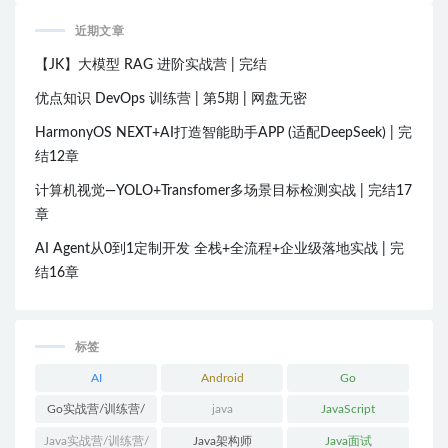
近期文章
【JK】大模型 RAG 进阶实战营 | 完结
优点知识 DevOps 训练营 | 第5期 | 网盘无密
HarmonyOS NEXT+AI打造智能助手APP (适配DeepSeek) | 完
结12章
计算机视觉—YOLO+Transfomer多场景目标检测实战 | 完结17
章
AI Agent从0到1定制开发 全栈+全流程+企业级落地实战 | 完
结16章
标签
AI
Android
Go
Go实战营/训练营/
java
JavaScript
体系课
Java实战营/训练营/
Java架构师
Java面试