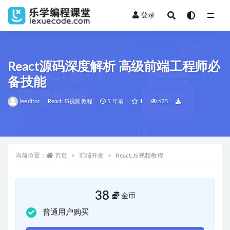
登录
全部
React源码深度解析 高级前端工程师必
备技能
leeditor
React.JS视频教程
5 年前
1
625
当前位置：
首页
前端开发
React.JS视频教程
38
金币
普通用户购买