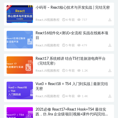
小码哥 – React核心技术与开发实战 | 完结无密
React.JS视频教程
4 年前
737
React16组件化+测试+全流程 实战在线账本项
目
React.JS视频教程
5 年前
479
React17 系统精讲 结合TS打造旅游电商平台
（完结无密）
React.JS视频教程
5 年前
1.2K
Vue3 + React18 + TS4 入门到实战 | 最新完结
无密
React.JS视频教程
4 年前
1.4K
2021必修 React17+React Hook+TS4 最佳实
践，仿 Jira 企业级项目|视频+课件代码|完结无