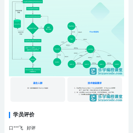
学员评价
口***飞 好评