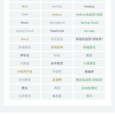
体系课
JKSJ
MySQL
Node.js
PHP
Python
Python实战营/训练
营/体系课
React
SpringBoot
Spring Cloud
Spring Cloud
TypeScript
uni-app
Alibaba
Vue.js
信息安全
前端实战营/训练营/
体系课
前端就业
前端架构
前端面试
博学谷
咕泡
图灵
大数据
奈学教育
小滴课堂
小程序开发
开课吧
微服务
拉勾教育
某课网
测试实战营/训练营/
体系课
爬虫
网易
自动化测试
马哥教育
马士兵
黑马