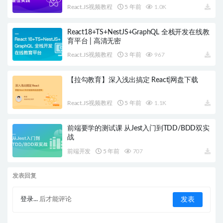
密
React.JS视频教程
5 年前
1.0K
React18+TS+NestJS+GraphQL 全栈开发在线教
育平台 | 高清无密
React.JS视频教程
3 年前
967
【拉勾教育】深入浅出搞定 React|网盘下载
React.JS视频教程
5 年前
1.1K
前端要学的测试课 从Jest入门到TDD/BDD双实
战
前端开发
5 年前
707
发表回复
登录...
后才能评论