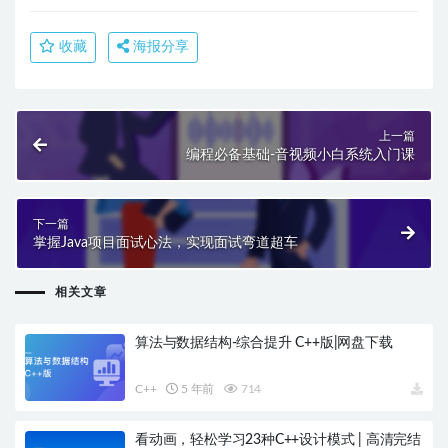
收藏
海报分享
上一篇
编程必备基础-音视频小白系统入门课
下一篇
掌握Java项目面试心法，实现面试弯道超车
相关文章
算法与数据结构-综合提升 C++版|网盘下载
C++
5 年前
714
看动画，轻松学习23种C++设计模式 | 高清完结