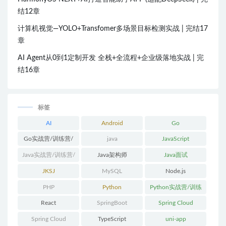
结12章
计算机视觉—YOLO+Transfomer多场景目标检测实战 | 完结17
章
AI Agent从0到1定制开发 全栈+全流程+企业级落地实战 | 完
结16章
标签
AI
Android
Go
Go实战营/训练营/
java
JavaScript
体系课
Java实战营/训练营/
Java架构师
Java面试
体系课
JKSJ
MySQL
Node.js
PHP
Python
Python实战营/训练
营/体系课
React
SpringBoot
Spring Cloud
Spring Cloud
TypeScript
uni-app