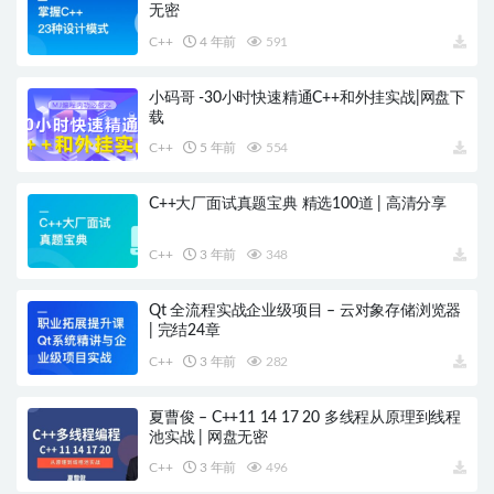
无密
C++
4 年前
591
小码哥 -30小时快速精通C++和外挂实战|网盘下
载
C++
5 年前
554
C++大厂面试真题宝典 精选100道 | 高清分享
C++
3 年前
348
Qt 全流程实战企业级项目 – 云对象存储浏览器
| 完结24章
C++
3 年前
282
夏曹俊 – C++11 14 17 20 多线程从原理到线程
池实战 | 网盘无密
C++
3 年前
496