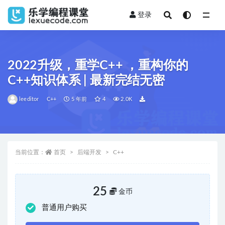
登录
全部
2022升级，重学C++ ，重构你的
C++知识体系 | 最新完结无密
leeditor
C++
5 年前
4
2.0K
当前位置：
首页
后端开发
C++
25
金币
普通用户购买