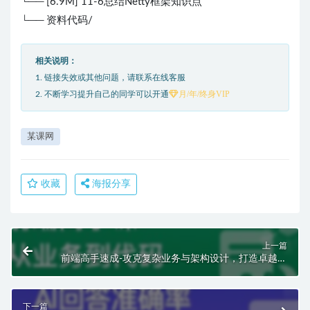
└── [6.9M] 11-6总结Netty框架知识点
└── 资料代码/
相关说明：
1. 链接失效或其他问题，请联系在线客服
月/年/终身VIP
2. 不断学习提升自己的同学可以开通
某课网
收藏
海报分享
上一篇
前端高手速成-攻克复杂业务与架构设计，打造卓越项
目 | 完结12章
下一篇