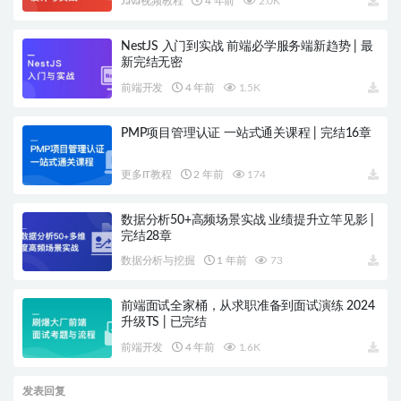
Java视频教程
4 年前
2.0K
NestJS 入门到实战 前端必学服务端新趋势 | 最
新完结无密
前端开发
4 年前
1.5K
PMP项目管理认证 一站式通关课程 | 完结16章
更多IT教程
2 年前
174
数据分析50+高频场景实战 业绩提升立竿见影 |
完结28章
数据分析与挖掘
1 年前
73
前端面试全家桶，从求职准备到面试演练 2024
升级TS | 已完结
前端开发
4 年前
1.6K
发表回复