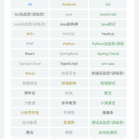
AI
Android
Go
Go实战营/训练营/
java
JavaScript
体系课
Java实战营/训练营/
Java架构师
Java面试
体系课
JKSJ
MySQL
Node.js
PHP
Python
Python实战营/训练
营/体系课
React
SpringBoot
Spring Cloud
Spring Cloud
TypeScript
uni-app
Alibaba
Vue.js
信息安全
前端实战营/训练营/
体系课
前端就业
前端架构
前端面试
博学谷
咕泡
图灵
大数据
奈学教育
小滴课堂
小程序开发
开课吧
微服务
拉勾教育
某课网
测试实战营/训练营/
体系课
爬虫
网易
自动化测试