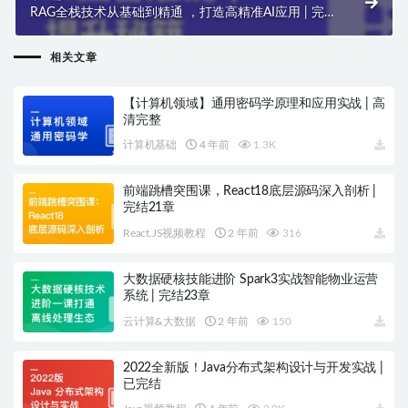
RAG全栈技术从基础到精通 ，打造高精准AI应用 | 完
结14章
相关文章
【计算机领域】通用密码学原理和应用实战 | 高
清完整
计算机基础
4 年前
1.3K
前端跳槽突围课，React18底层源码深入剖析 |
完结21章
React.JS视频教程
2 年前
316
大数据硬核技能进阶 Spark3实战智能物业运营
系统 | 完结23章
云计算&大数据
2 年前
150
2022全新版！Java分布式架构设计与开发实战 |
已完结