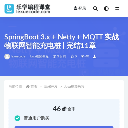
登录
全部
SpringBoot 3.x + Netty + MQTT 实战
物联网智能充电桩 | 完结11章
lexuecode
Java视频教程
3 月前
0
40
当前位置：
首页
后端开发
Java视频教程
46
金币
普通用户购买