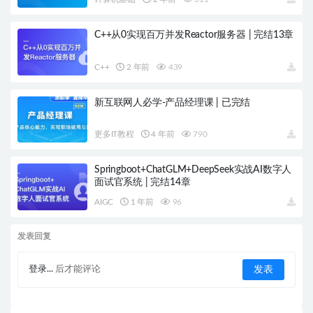
C++从0实现百万并发Reactor服务器 | 完结13章
C++
2 年前
439
新互联网人必学-产品经理课 | 已完结
更多IT教程
4 年前
790
Springboot+ChatGLM+DeepSeek实战AI数字人
面试官系统 | 完结14章
AIGC
1 年前
96
发表回复
登录...
后才能评论