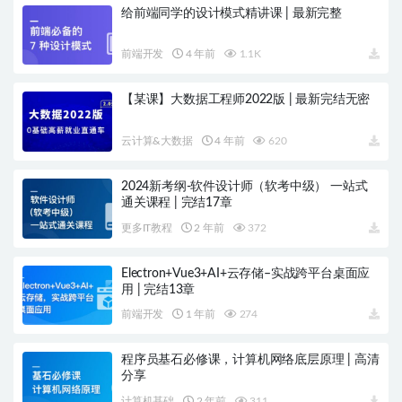
给前端同学的设计模式精讲课 | 最新完整
前端开发
4 年前
1.1K
【某课】大数据工程师2022版 | 最新完结无密
云计算&大数据
4 年前
620
2024新考纲-软件设计师（软考中级） 一站式
通关课程 | 完结17章
更多IT教程
2 年前
372
Electron+Vue3+AI+云存储–实战跨平台桌面应
用 | 完结13章
前端开发
1 年前
274
程序员基石必修课，计算机网络底层原理 | 高清
分享
计算机基础
2 年前
311