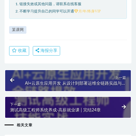
1. 链接失效或其他问题，请联系在线客服
月/年/终身VIP
2. 不断学习提升自己的同学可以开通
某课网
收藏
海报分享
上一篇
AI+云原生应用开发 从设计到部署运维全链路实战与提
效 | 完结11章
下一篇
测试高级工程师系统养成-高薪就业课 | 完结24章
相关文章