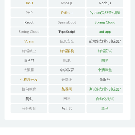
体系课
JKSJ
MySQL
Node.js
PHP
Python
Python实战营/训练
营/体系课
React
SpringBoot
Spring Cloud
Spring Cloud
TypeScript
uni-app
Alibaba
Vue.js
信息安全
前端实战营/训练营/
体系课
前端就业
前端架构
前端面试
博学谷
咕泡
图灵
大数据
奈学教育
小滴课堂
小程序开发
开课吧
微服务
拉勾教育
某课网
测试实战营/训练营/
体系课
爬虫
网易
自动化测试
马哥教育
马士兵
黑马