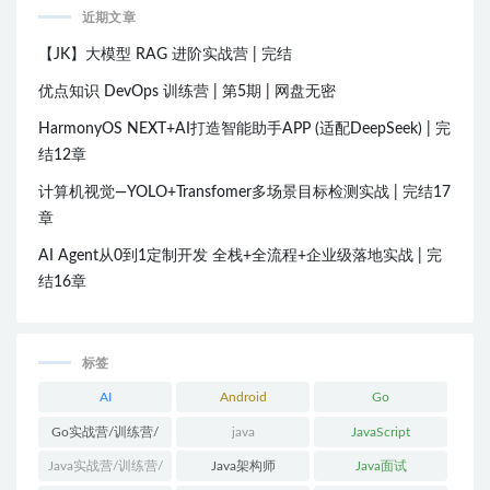
近期文章
【JK】大模型 RAG 进阶实战营 | 完结
优点知识 DevOps 训练营 | 第5期 | 网盘无密
HarmonyOS NEXT+AI打造智能助手APP (适配DeepSeek) | 完
结12章
计算机视觉—YOLO+Transfomer多场景目标检测实战 | 完结17
章
AI Agent从0到1定制开发 全栈+全流程+企业级落地实战 | 完
结16章
标签
AI
Android
Go
Go实战营/训练营/
java
JavaScript
体系课
Java实战营/训练营/
Java架构师
Java面试