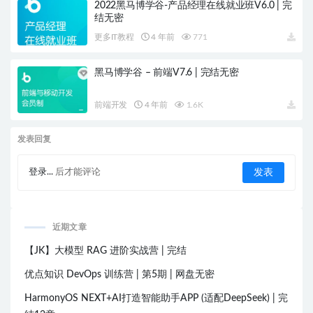
2022黑马博学谷-产品经理在线就业班V6.0 | 完
结无密
更多IT教程
4 年前
771
黑马博学谷 – 前端V7.6 | 完结无密
前端开发
4 年前
1.6K
发表回复
登录...
后才能评论
近期文章
【JK】大模型 RAG 进阶实战营 | 完结
优点知识 DevOps 训练营 | 第5期 | 网盘无密
HarmonyOS NEXT+AI打造智能助手APP (适配DeepSeek) | 完