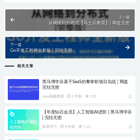
上一篇
从网络到分布式【马士兵教育】| 网盘无密
下一篇
Go开发工程师全新版 | 完结无密
相关文章
黑马博学谷基于SaaS的餐掌柜项目实战 | 网盘
完结无密
Java视频教程
3 年前
328
【年度钻石会员】人工智能AI进阶 | 黑马博学谷
| 完结无密
机器学习
4 年前
1.1K