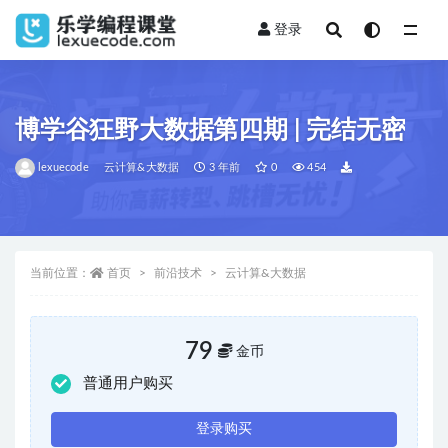
登录
全部
博学谷狂野大数据第四期 | 完结无密
lexuecode
云计算&大数据
3 年前
0
454
当前位置：
首页
前沿技术
云计算&大数据
79
金币
普通用户购买
登录购买