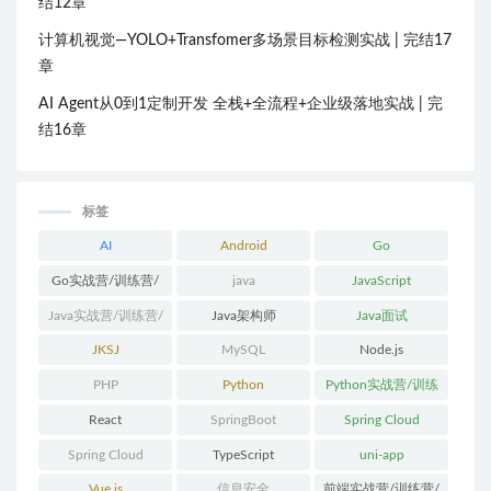
结12章
计算机视觉—YOLO+Transfomer多场景目标检测实战 | 完结17
章
AI Agent从0到1定制开发 全栈+全流程+企业级落地实战 | 完
结16章
标签
AI
Android
Go
Go实战营/训练营/
java
JavaScript
体系课
Java实战营/训练营/
Java架构师
Java面试
体系课
JKSJ
MySQL
Node.js
PHP
Python
Python实战营/训练
营/体系课
React
SpringBoot
Spring Cloud
Spring Cloud
TypeScript
uni-app
Alibaba
Vue.js
信息安全
前端实战营/训练营/