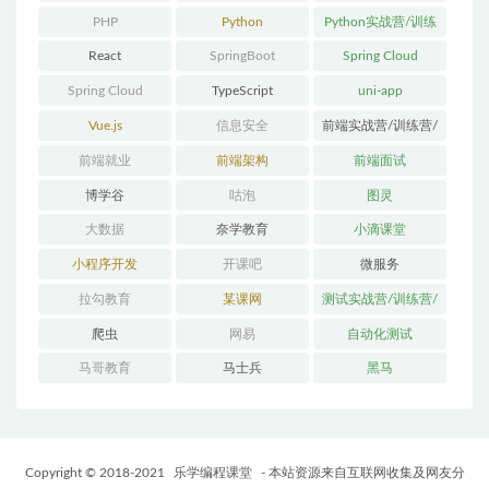
PHP
Python
Python实战营/训练
营/体系课
React
SpringBoot
Spring Cloud
Spring Cloud
TypeScript
uni-app
Alibaba
Vue.js
信息安全
前端实战营/训练营/
体系课
前端就业
前端架构
前端面试
博学谷
咕泡
图灵
大数据
奈学教育
小滴课堂
小程序开发
开课吧
微服务
拉勾教育
某课网
测试实战营/训练营/
体系课
爬虫
网易
自动化测试
马哥教育
马士兵
黑马
Copyright © 2018-2021
乐学编程课堂
- 本站资源来自互联网收集及网友分