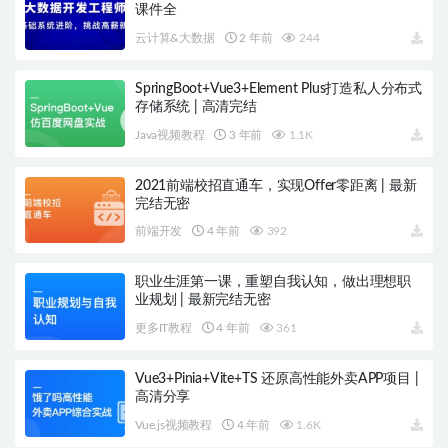
课件全
云计算&大数据
2 年前
244
SpringBoot+Vue3+Element Plus打造私人分布式
存储系统 | 高清完结
Java视频教程
3 年前
1.1K
2021前端校招直通车，实现Offer零距离 | 最新
完结无密
前端开发
4 年前
392
职业生涯第一课，重塑自我认知，做出理想职
业规划 | 最新完结无密
更多IT教程
4 年前
361
Vue3+Pinia+Vite+TS 还原高性能外卖APP项目 |
高清分享
Vue.js视频教程
4 年前
1.6K