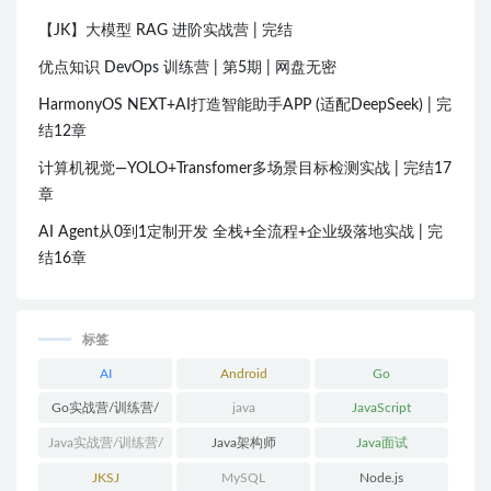
【JK】大模型 RAG 进阶实战营 | 完结
优点知识 DevOps 训练营 | 第5期 | 网盘无密
HarmonyOS NEXT+AI打造智能助手APP (适配DeepSeek) | 完
结12章
计算机视觉—YOLO+Transfomer多场景目标检测实战 | 完结17
章
AI Agent从0到1定制开发 全栈+全流程+企业级落地实战 | 完
结16章
标签
AI
Android
Go
Go实战营/训练营/
java
JavaScript
体系课
Java实战营/训练营/
Java架构师
Java面试
体系课
JKSJ
MySQL
Node.js