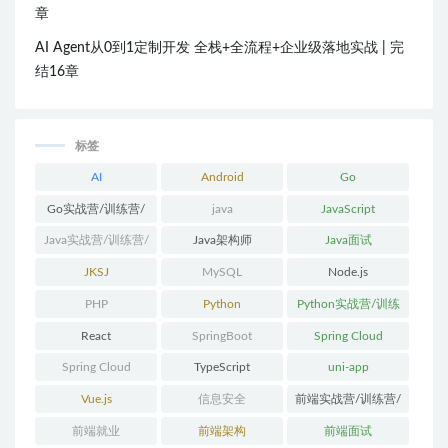
章
AI Agent从0到1定制开发 全栈+全流程+企业级落地实战 | 完
结16章
标签
AI
Android
Go
Go实战营/训练营/
java
JavaScript
体系课
Java实战营/训练营/
Java架构师
Java面试
体系课
JKSJ
MySQL
Node.js
PHP
Python
Python实战营/训练
营/体系课
React
SpringBoot
Spring Cloud
Spring Cloud
TypeScript
uni-app
Alibaba
Vue.js
信息安全
前端实战营/训练营/
体系课
前端就业
前端架构
前端面试