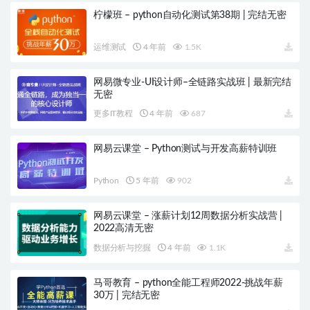
柠檬班 – python自动化测试第38期 | 完结无密
运维测试
4 年前
1.5K
网易微专业-UI设计师–全链路实战班 | 最新完结
无密
更多IT教程
4 年前
687
网易云课堂 – Python测试与开发高薪特训班
Python
5 年前
902
网易云课堂 – 涨薪计划12周数据分析实战营 |
2022高清无密
数据分析与挖掘
4 年前
1.1K
马哥教育 – python全能工程师2022-挑战年薪
30万 | 完结无密