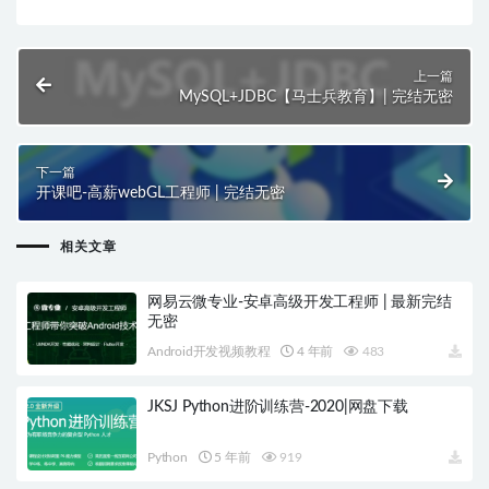
上一篇
MySQL+JDBC【马士兵教育】| 完结无密
下一篇
开课吧-高薪webGL工程师 | 完结无密
相关文章
网易云微专业-安卓高级开发工程师 | 最新完结
无密
Android开发视频教程
4 年前
483
JKSJ Python进阶训练营-2020|网盘下载
Python
5 年前
919