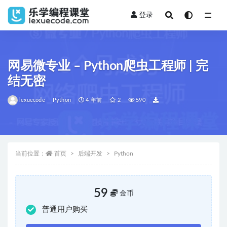
登录
全部
网易微专业 – Python爬虫工程师 | 完
结无密
lexuecode
Python
4 年前
2
590
当前位置：
首页
后端开发
Python
59
金币
普通用户购买