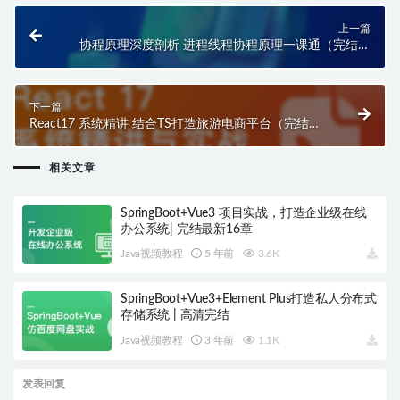
上一篇
协程原理深度剖析 进程线程协程原理一课通（完结无
密）
下一篇
React17 系统精讲 结合TS打造旅游电商平台（完结无
密）
相关文章
SpringBoot+Vue3 项目实战，打造企业级在线
办公系统| 完结最新16章
Java视频教程
5 年前
3.6K
SpringBoot+Vue3+Element Plus打造私人分布式
存储系统 | 高清完结
Java视频教程
3 年前
1.1K
发表回复