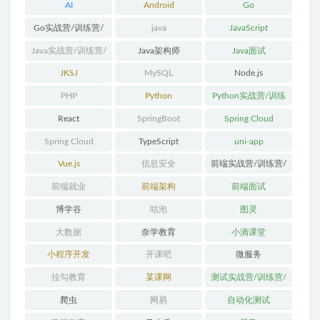
AI
Android
Go
Go实战营/训练营/
java
JavaScript
体系课
Java实战营/训练营/
Java架构师
Java面试
体系课
JKSJ
MySQL
Node.js
PHP
Python
Python实战营/训练
营/体系课
React
SpringBoot
Spring Cloud
Spring Cloud
TypeScript
uni-app
Alibaba
Vue.js
信息安全
前端实战营/训练营/
体系课
前端就业
前端架构
前端面试
博学谷
咕泡
图灵
大数据
奈学教育
小滴课堂
小程序开发
开课吧
微服务
拉勾教育
某课网
测试实战营/训练营/
体系课
爬虫
网易
自动化测试