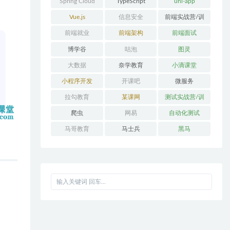
Spring Cloud
TypeScript
uni-app
Alibaba
Vue.js
信息安全
前端实战营/训
练营/体系课
前端就业
前端架构
前端面试
博学谷
咕泡
图灵
大数据
奈学教育
小滴课堂
小程序开发
开课吧
微服务
拉勾教育
某课网
测试实战营/训
练营/体系课
爬虫
网易
自动化测试
马哥教育
马士兵
黑马