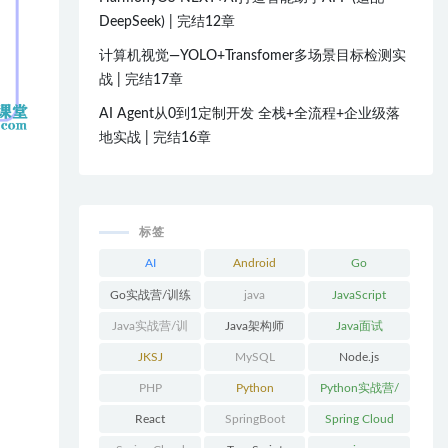
DeepSeek) | 完结12章
计算机视觉—YOLO+Transfomer多场景目标检测实
战 | 完结17章
AI Agent从0到1定制开发 全栈+全流程+企业级落
地实战 | 完结16章
标签
AI
Android
Go
Go实战营/训练
java
JavaScript
营/体系课
Java实战营/训
Java架构师
Java面试
练营/体系课
JKSJ
MySQL
Node.js
PHP
Python
Python实战营/
训练营/体系课
React
SpringBoot
Spring Cloud