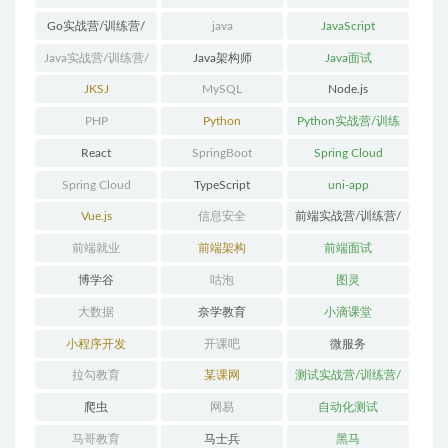
Go实战营/训练营/
java
JavaScript
体系课
Java实战营/训练营/
Java架构师
Java面试
体系课
JKSJ
MySQL
Node.js
PHP
Python
Python实战营/训练
营/体系课
React
SpringBoot
Spring Cloud
Spring Cloud
TypeScript
uni-app
Alibaba
Vue.js
信息安全
前端实战营/训练营/
体系课
前端就业
前端架构
前端面试
博学谷
咕泡
图灵
大数据
奈学教育
小滴课堂
小程序开发
开课吧
微服务
拉勾教育
某课网
测试实战营/训练营/
体系课
爬虫
网易
自动化测试
马哥教育
马士兵
黑马