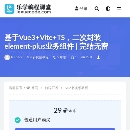
登录
全部
基于Vue3+Vite+TS，二次封装
element-plus业务组件 | 完结无密
leeditor
Vue.js视频教程
5 年前
1
2.8K
当前位置：
首页
前端开发
Vue.js视频教程
29
金币
普通用户购买