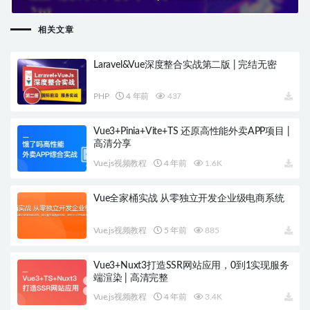
训-新版课程|网盘下载
相关文章
Laravel&Vue深度整合实战第二版 | 完结无密
PHP
4 年前
437
Vue3+Pinia+Vite+TS 还原高性能外卖APP项目 |
高清分享
Vue.js视频教程
4 年前
1.6K
Vue全家桶实战 从零独立开发企业级电商系统
Vue.js视频教程
5 年前
885
Vue3+Nuxt3打造SSR网站应用，0到1实现服务
端渲染 | 高清完整
Vue.js视频教程
4 年前
3.4K