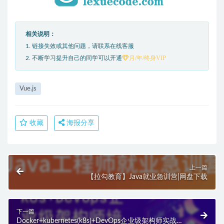
相关说明：
1. 链接失效或其他问题，请联系在线客服
月/年/终身VIP
2. 不断学习提升自己的同学可以开通
Vue.js
收藏
海报分享
上一篇
【拉勾教育】Java就业急训营|网盘下载
下一篇
Docker+kubernetes(k8s)+DevOps企业级架构师实战培