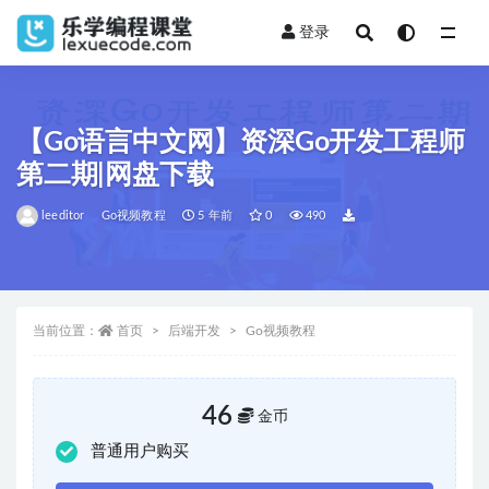
登录
全部
【Go语言中文网】资深Go开发工程师
第二期|网盘下载
leeditor
Go视频教程
5 年前
0
490
当前位置：
首页
后端开发
Go视频教程
46
金币
普通用户购买