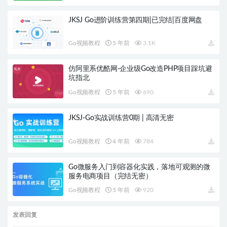
JKSJ Go进阶训练营第四期|已完结|百度网盘
Go视频教程
5 年前
3.1K
仿阿里系优酷网-企业级Go改造PHP项目踩坑避
坑指北
Go视频教程
5 年前
690
JKSJ-Go实战训练营0期 | 高清无密
Go视频教程
4 年前
784
Go微服务入门到容器化实践，落地可观测的微
服务电商项目（完结无密）
Go视频教程
5 年前
920
发表回复