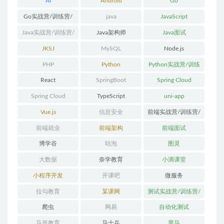
AI
Android
Go
Go实战营/训练营/
java
JavaScript
体系课
Java实战营/训练营/
Java架构师
Java面试
体系课
JKSJ
MySQL
Node.js
PHP
Python
Python实战营/训练
营/体系课
React
SpringBoot
Spring Cloud
Spring Cloud
TypeScript
uni-app
Alibaba
Vue.js
信息安全
前端实战营/训练营/
体系课
前端就业
前端架构
前端面试
博学谷
咕泡
图灵
大数据
奈学教育
小滴课堂
小程序开发
开课吧
微服务
拉勾教育
某课网
测试实战营/训练营/
体系课
爬虫
网易
自动化测试
马哥教育
马士兵
黑马