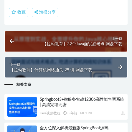
收藏
海报分享
上一篇
【拉勾教育】32个Java面试必考点|网盘下载
下一篇
【拉勾教育】计算机网络通关 29 讲|网盘下载
相关文章
Springboot3+微服务实战12306高性能售票系统
| 高清完结无密
Java视频教程
3 年前
1.9K
全方位深入解析最新版SpringBoot源码