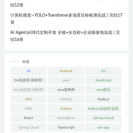
结12章
计算机视觉—YOLO+Transfomer多场景目标检测实战 | 完结17
章
AI Agent从0到1定制开发 全栈+全流程+企业级落地实战 | 完
结16章
标签
AI
Android
Go
Go实战营/训练营/
java
JavaScript
体系课
Java实战营/训练营/
Java架构师
Java面试
体系课
JKSJ
MySQL
Node.js
PHP
Python
Python实战营/训练
营/体系课
React
SpringBoot
Spring Cloud
Spring Cloud
TypeScript
uni-app