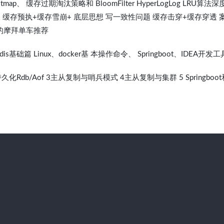
p、 缓存过期淘汰策略和 BloomFilter HyperLogLog LRU算法深
MySQL数据双 缓存预执+缓存雪崩+ 底层思想 写一致性问题 缓存击穿+缓存穿透 
 的摩拜单车推荐
基础篇 Linux、docker基 本操作命令、 Springboot、IDEA开发工
化Rdb/Aof 3主从复制与哨兵模式 4主从复制与集群 5 Springboot