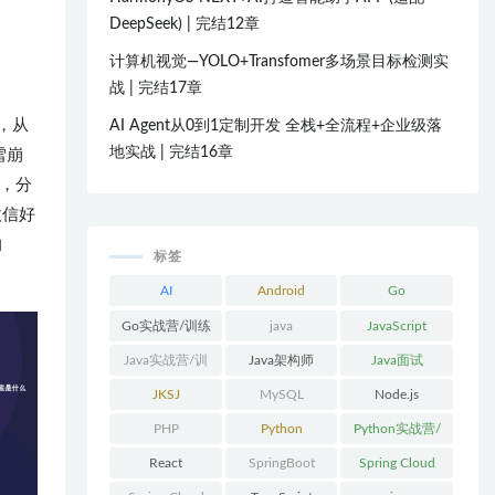
DeepSeek) | 完结12章
计算机视觉—YOLO+Transfomer多场景目标检测实
战 | 完结17章
，从
AI Agent从0到1定制开发 全栈+全流程+企业级落
地实战 | 完结16章
雪崩
，分
微信好
的
标签
AI
Android
Go
Go实战营/训练
java
JavaScript
营/体系课
Java实战营/训
Java架构师
Java面试
练营/体系课
JKSJ
MySQL
Node.js
PHP
Python
Python实战营/
训练营/体系课
React
SpringBoot
Spring Cloud