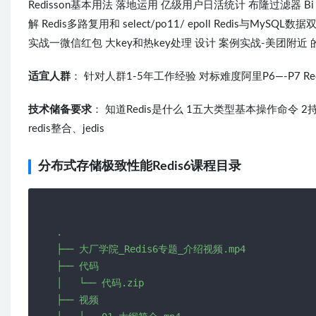
Redisson基本用法 落地运用 亿级用户日活统计 布隆过滤器 Bi tma
解 Redis多路复用和 select/po11/ epoll Redis与
实战一微信红包 大key和热key处理 设计 案例实战-美团附近
适宜人群
： 针对人群1-5年工作经验 对标难度阿里P6—-P7 Redis
技术储备要求
： 知道Redis是什么 1五大类型基本操作命令 2持久
redis整合、jedis
分布式存储极致性能Redis6课程目录
.

├── 大厂学院_Redis6专题_介绍视频.mp4

├── 代码

│   └── 代码.zip

├── 视频
