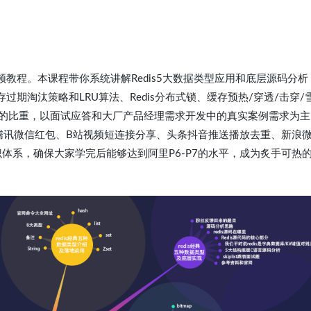
视频教程。本课程带你系统讲解Redis5大数据类型应用和底层源码分析
存过期淘汰策略和LRU算法、Redis分布式锁、缓存预热/穿透/击穿/
例的比重，以面试应答和大厂产品经理需求开发中的真实案例需求为主
腾讯微信红包、B站视频短连接分享、头条抖音推送播放去重、新浪
识体系，确保大家学完后能够达到阿里P6-P7的水平，成为炙手可热