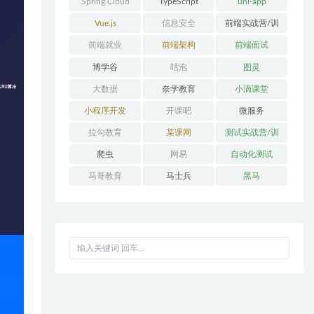
Spring Cloud
TypeScript
uni-app
Alibaba
Vue.js
信息安全
前端实战营/训
练营/体系课
前端就业
前端架构
前端面试
博学谷
咕泡
图灵
大数据
奈学教育
小滴课堂
小程序开发
开课吧
微服务
拉勾教育
某课网
测试实战营/训
练营/体系课
爬虫
网易
自动化测试
马哥教育
马士兵
黑马