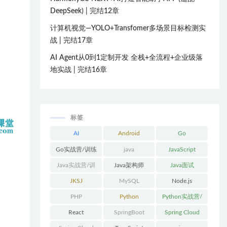
DeepSeek) | 完结12章
计算机视觉—YOLO+Transfomer多场景目标检测实
战 | 完结17章
AI Agent从0到1定制开发 全栈+全流程+企业级落
地实战 | 完结16章
标签
AI
Android
Go
Go实战营/训练
java
JavaScript
营/体系课
Java实战营/训
Java架构师
Java面试
练营/体系课
JKSJ
MySQL
Node.js
PHP
Python
Python实战营/
训练营/体系课
React
SpringBoot
Spring Cloud