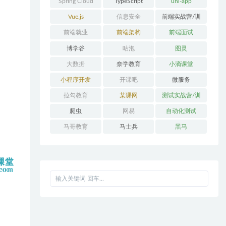
Spring Cloud
TypeScript
uni-app
Alibaba
Vue.js
信息安全
前端实战营/训
练营/体系课
前端就业
前端架构
前端面试
博学谷
咕泡
图灵
大数据
奈学教育
小滴课堂
小程序开发
开课吧
微服务
拉勾教育
某课网
测试实战营/训
练营/体系课
爬虫
网易
自动化测试
马哥教育
马士兵
黑马