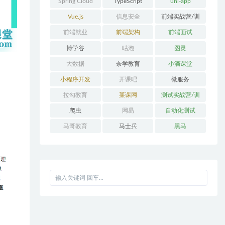
Spring Cloud
TypeScript
uni-app
Alibaba
Vue.js
信息安全
前端实战营/训
练营/体系课
前端就业
前端架构
前端面试
博学谷
咕泡
图灵
大数据
奈学教育
小滴课堂
小程序开发
开课吧
微服务
拉勾教育
某课网
测试实战营/训
练营/体系课
爬虫
网易
自动化测试
马哥教育
马士兵
黑马