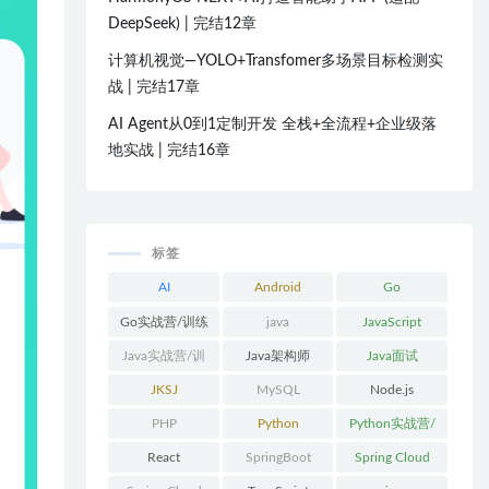
DeepSeek) | 完结12章
计算机视觉—YOLO+Transfomer多场景目标检测实
战 | 完结17章
AI Agent从0到1定制开发 全栈+全流程+企业级落
地实战 | 完结16章
标签
AI
Android
Go
Go实战营/训练
java
JavaScript
营/体系课
Java实战营/训
Java架构师
Java面试
练营/体系课
JKSJ
MySQL
Node.js
PHP
Python
Python实战营/
训练营/体系课
React
SpringBoot
Spring Cloud