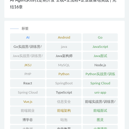
AI Agent从0到1定制开发 全栈+全流程+企业级落地实战 | 完
结16章
标签
AI
Android
Go
Go实战营/训练营/
java
JavaScript
体系课
Java实战营/训练营/
Java架构师
Java面试
体系课
JKSJ
MySQL
Node.js
PHP
Python
Python实战营/训练
营/体系课
React
SpringBoot
Spring Cloud
Spring Cloud
TypeScript
uni-app
Alibaba
Vue.js
信息安全
前端实战营/训练营/
体系课
前端就业
前端架构
前端面试
博学谷
咕泡
图灵
大数据
奈学教育
小滴课堂