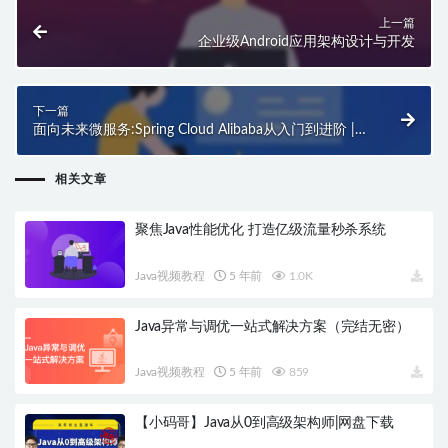
上一篇
企业级Android应用架构设计与开发
下一篇
面向未来微服务:Spring Cloud Alibaba从入门到进阶 |
网盘无密
相关文章
聚焦Java性能优化 打造亿级流量秒杀系统
Java视频教程
5 年前
1.0K
Java异常与调优一站式解决方案（完结无密）
Java视频教程
5 年前
859
【小码哥】Java从0到高级架构师|网盘下载