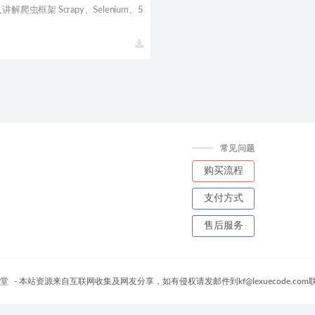
爬虫框架 Scrapy、Selenium、5
常见问题
购买流程
支付方式
售后服务
堂
- 本站资源来自互联网收集及网友分享，如有侵权请发邮件到kf@lexuecode.co