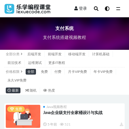
登录
全部
支付系统
支付系统搭建视频教程
全部分类
后端开发
前端开发
移动端开发
计算机基础
前沿技术
运维测试
更多IT教程
价格权限
全部
免费
付费
月卡VIP免费
年卡VIP免费
永久VIP免费
最新
随机
热度
Java视频教程
免费
Java企业级支付全家桶设计与实战
5 年前
521