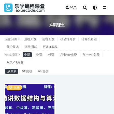
登录
全部
抖码课堂
全部分类
后端开发
前端开发
移动端开发
计算机基础
前沿技术
运维测试
更多IT教程
价格权限
全部
免费
付费
月卡VIP免费
年卡VIP免费
永久VIP免费
最新
随机
热度
免费